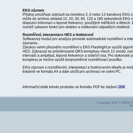
EKG záznam
Přístroj umožňuje zobrazit na monitoru 3, 6 nebo 12-kanálový EKG-
může do archivu ukládat 10, 20, 30, 60, 120 a 180 sekundové EKG st
dispozici informaci o tepové frekvenci, použitých měřítcích a filtrech. 
rovněž vybaven funkcí pro detekci a indikování odpadlých elektrod.
Rozměření, interpretace HES a hodnocení
Softwarový modul pro analýzu provede automatické rozměření a inte
záznamu.
Zárukou velmi přesného rozměření u EKG Flashlight je využití algori
HES. Zobrazují se průměrované QRS-komplexy všech 12 svodů, na
intervalů a amplitud, tepová frekvence a srdeční osa. Pro dokonalé
komplexu je možno využít dvojrozměrné rozměřovací pravítko.
EKG-záznam s rozměřením, interpretací a hodnocením lékaře je mož
tiskárně ve formátu A4 a dále uložit pro archivaci ve svém PC.
Informační leták tohoto produktu ve formátu PDF ke stažení
ZDE
© Copyright 2004, COMPEK
Re