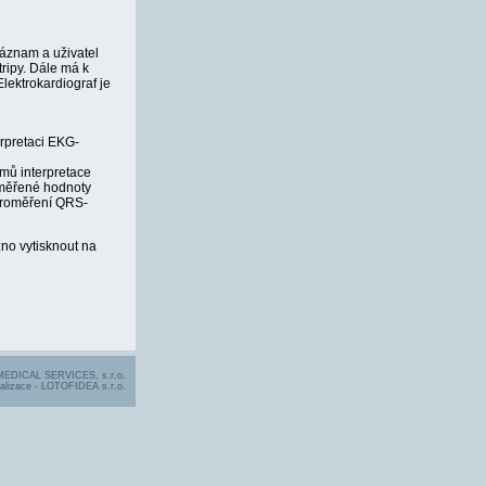
záznam a uživatel
ripy. Dále má k
Elektrokardiograf je
rpretaci EKG-
tmů interpretace
měřené hodnoty
 proměření QRS-
no vytisknout na
 MEDICAL SERVICES, s.r.o.
alizace -
LOTOFIDEA s.r.o.