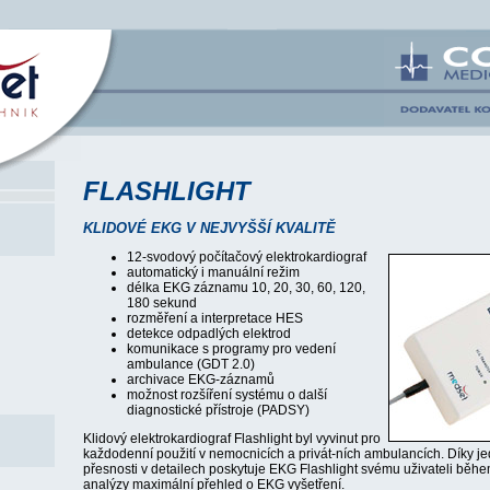
FLASHLIGHT
KLIDOVÉ EKG V NEJVYŠŠÍ KVALITĚ
12-svodový počítačový elektrokardiograf
automatický i manuální režim
délka EKG záznamu 10, 20, 30, 60, 120,
180 sekund
rozměření a interpretace HES
detekce odpadlých elektrod
komunikace s programy pro vedení
ambulance (GDT 2.0)
archivace EKG-záznamů
možnost rozšíření systému o další
diagnostické přístroje (PADSY)
Klidový elektrokardiograf Flashlight byl vyvinut pro
každodenní použití v nemocnicích a privát-ních ambulancích. Díky j
přesnosti v detailech poskytuje EKG Flashlight svému uživateli bě
analýzy maximální přehled o EKG vyšetření.