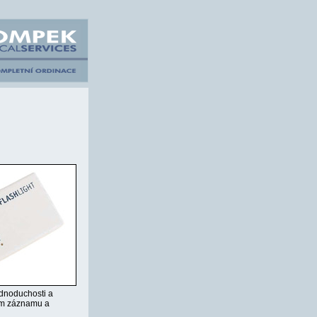
ednoduchosti a
hem záznamu a