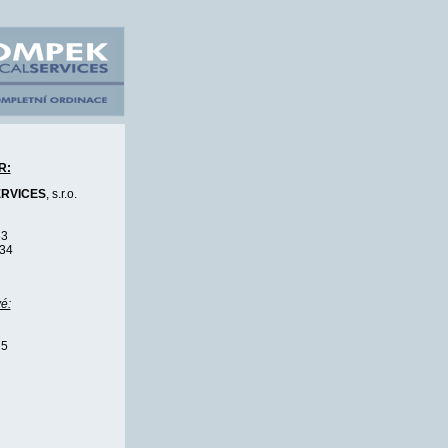
R:
RVICES
, s.r.o.
33
534
é:
25