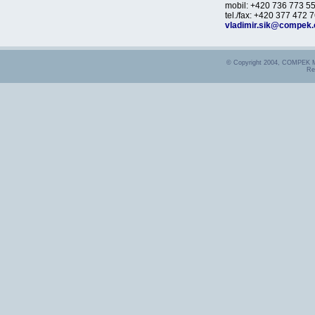
mobil: +420 736 773 5
tel./fax: +420 377 472 
vladimir.sik@compek.
© Copyright 2004, COMPEK
Re