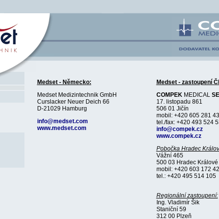
Medset - Německo:
Medset - zastoupení Č
Medset Medizintechnik GmbH
COMPEK
MEDICAL
SE
Curslacker Neuer Deich 66
17. listopadu 861
D-21029 Hamburg
506 01 Jičín
mobil: +420 605 281 4
info@medset.com
tel./fax: +420 493 524 
www.medset.com
info@compek.cz
www.compek.cz
Pobočka Hradec Králov
Vážní 465
500 03 Hradec Králové
mobil: +420 603 172 4
tel.: +420 495 514 105
Regionální zastoupení:
Ing. Vladimír Šik
Staniční 59
312 00 Plzeň